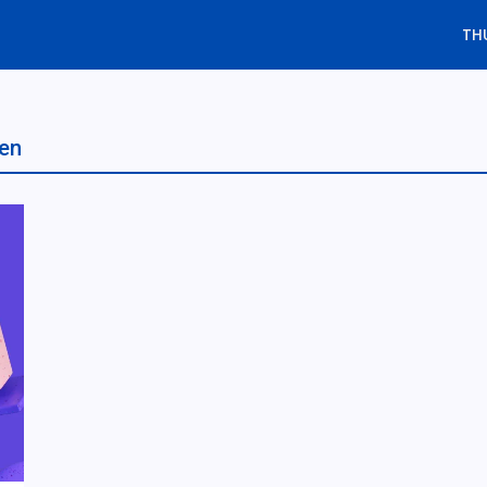
TH
ten